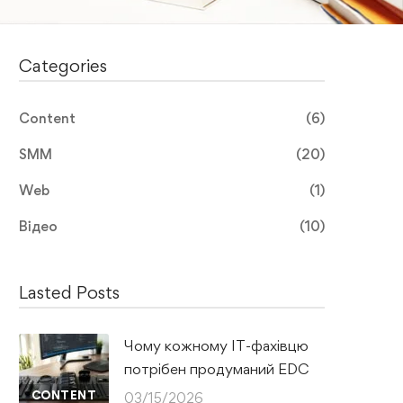
Categories
Content
(6)
SMM
(20)
Web
(1)
Відео
(10)
Lasted Posts
Чому кожному IT-фахівцю
потрібен продуманий EDC
CONTENT
03/15/2026