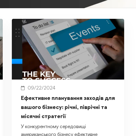
09/22/2024
Ефективне планування заходів для
вашого бізнесу: річні, піврічні та
місячні стратегії
У конкурентному середовищі
американського бізнесу ефективне