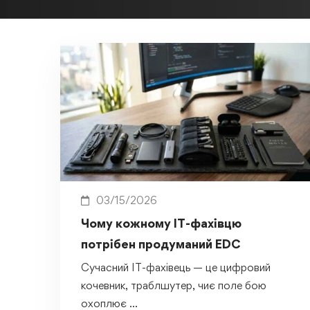
03/15/2026
Чому кожному IT-фахівцю
потрібен продуманий EDC
Сучасний IT-фахівець — це цифровий
кочевник, траблшутер, чиє поле бою
охоплює …