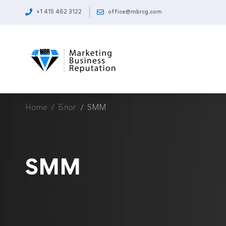
+1 415 462 3122
office@mbrcg.com
Home
Блог
SMM
SMM