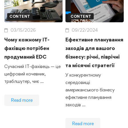
CONTENT
CONTENT
03/15/2026
09/22/2024
Чому кожному IT-
Ефективне планування
фахівцю потрібен
заходів для вашого
продуманий EDC
бізнесу: річні, піврічні
та місячні стратегії
Сучасний IT-фахівець — це
цифровий кочевник,
У конкурентному
траблшутер, чиє …
середовищі
американського бізнесу
ефективне планування
Read more
заходів …
Read more