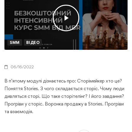
SMM
ВІДЕО
06/16/2022
В п’ятому модулі дізнаєтесь про: Сторімейкер хто це?
Поняття Stories. З чого складається сторіс. Чому люди
дивляться сторі. Що таке сторітелінг? І його завдання?
Прогріви у сторіс. Воронка продажу в Stories. Прогріви
та взаємодія.