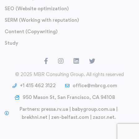
SEO (Website optimization)
SERM (Working with reputation)
Content (Copywriting)
Study
© 2025 MBR Consulting Group. All rights reserved
+1 415 462 3122
office@mbrcg.com
950 Mason St, San Francisco, CA 94108
Partners:
pressa.rv.ua
|
babygroup.com.ua
|
brekhni.net
|
zen-belfast.com
|
zazor.net
.