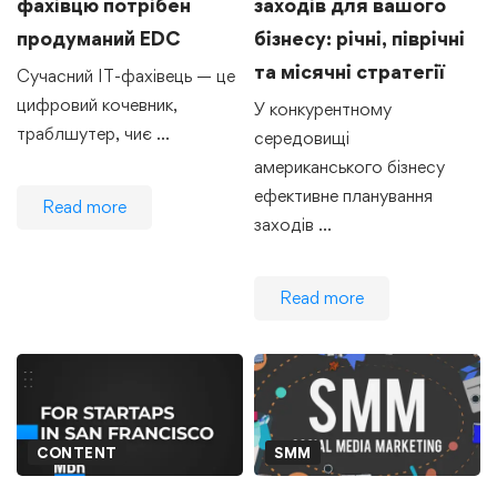
фахівцю потрібен
заходів для вашого
продуманий EDC
бізнесу: річні, піврічні
та місячні стратегії
Сучасний IT-фахівець — це
цифровий кочевник,
У конкурентному
траблшутер, чиє …
середовищі
американського бізнесу
ефективне планування
Read more
заходів …
Read more
CONTENT
SMM