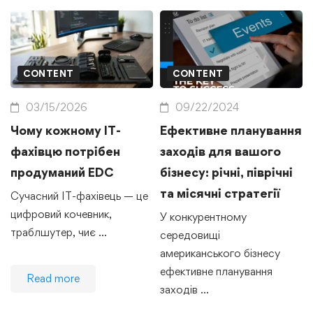
CONTENT
CONTENT
03/15/2026
09/22/2024
Чому кожному IT-
Ефективне планування
фахівцю потрібен
заходів для вашого
продуманий EDC
бізнесу: річні, піврічні
та місячні стратегії
Сучасний IT-фахівець — це
цифровий кочевник,
У конкурентному
траблшутер, чиє …
середовищі
американського бізнесу
ефективне планування
Read more
заходів …