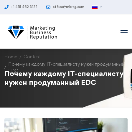
+1 415 462 3122
office@mbrcg.com
Home
Content
Почему каждому IT-специалисту нужен продуманный
EDC
Почему каждому IT-специалисту
нужен продуманный EDC