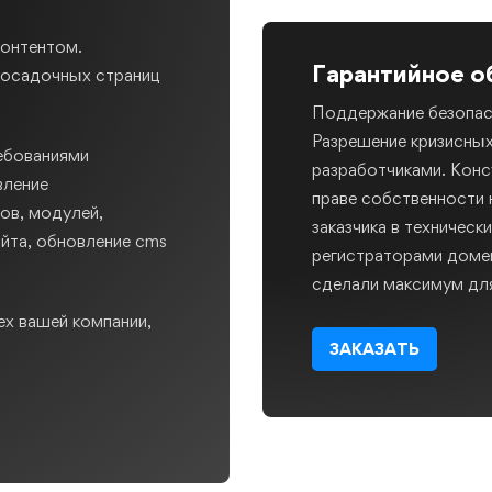
контентом.
Гарантийное 
 посадочных страниц
Поддержание безопас
Разрешение кризисных
ебованиями
разработчиками. Кон
вление
праве собственности 
ов, модулей,
заказчика в техническ
йта, обновление cms
регистраторами домен
сделали максимум для
ех вашей компании,
ЗАКАЗАТЬ