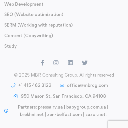
Web Development
SEO (Website optimization)
SERM (Working with reputation)
Content (Copywriting)
Study
© 2025 MBR Consulting Group. All rights reserved
+1 415 462 3122
office@mbrcg.com
950 Mason St, San Francisco, CA 94108
Partners:
pressa.rv.ua
|
babygroup.com.ua
|
brekhni.net
|
zen-belfast.com
|
zazor.net
.