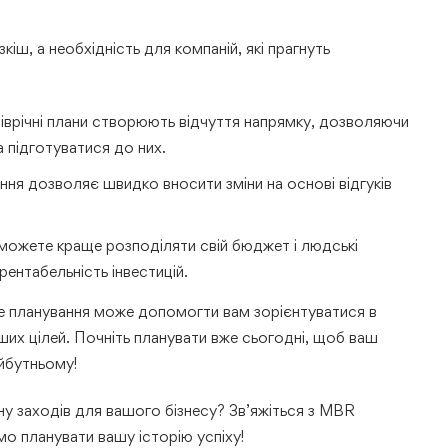
іш, а необхідність для компаній, які прагнуть
 піврічні плани створюють відчуття напрямку, дозволяючи
 підготуватися до них.
ня дозволяє швидко вносити зміни на основі відгуків
 зможете краще розподіляти свій бюджет і людські
ентабельність інвестицій.
не планування може допомогти вам зорієнтуватися в
их цілей. Почніть планувати вже сьогодні, щоб ваш
айбутньому!
у заходів для вашого бізнесу? Зв’яжіться з MBR
мо планувати вашу історію успіху!