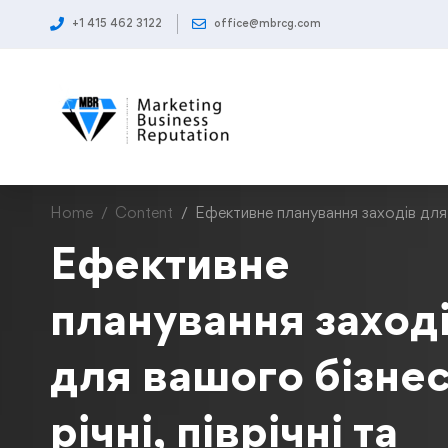
+1 415 462 3122
office@mbrcg.com
Home
Content
Ефективне планування заходів для ва
Ефективне
планування заход
для вашого бізнес
річні, піврічні та