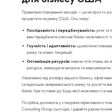
Правильне планування заходів — це не просто розк
процвітати на ринку США. Ось чому:
Послідовність і передбачуваність:
річні та
вам передбачити ключові бізнес-можливості та
Гнучкість і адаптивність:
щомісячне плануван
ринку та нових тенденцій.
Оптимізація ресурсів:
маючи чіткі плани, ви
ресурси, зменшуючи витрати та максимізуючи р
Незалежно від розміру вашого бізнесу, ефектив
складнощах американського ринку та досягти ваш
бізнес був готовий до будь-якої можливості в м
Потрібна допомога у створенні ефективного план
Consulting Group сьогодні, і давайте разом почне