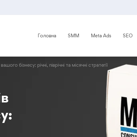
Головна
SMM
Meta Ads
SEO
шого бізнесу: річні, піврічні та місячні стратегії
ів
у: