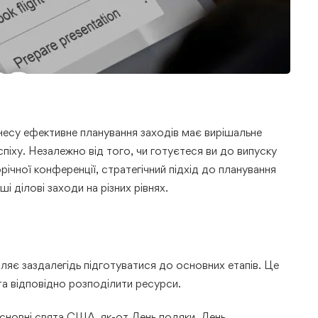
несу ефективне планування заходів має вирішальне
піху. Незалежно від того, чи готуєтеся ви до випуску
чної конференції, стратегічний підхід до планування
і ділові заходи на різних рівнях.
оляє заздалегідь підготуватися до основних етапів. Це
та відповідно розподілити ресурси.
сновні свята США, як-от День подяки, День