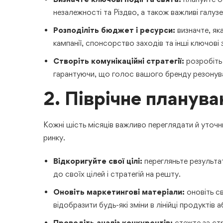
незалежності та Різдво, а також важливі галузев
Розподіліть бюджет і ресурси:
визначте, як
кампанії, спонсорство заходів та інші ключові 
Створіть комунікаційні стратегії:
розробіть 
гарантуючи, що голос вашого бренду резонува
2. Піврічне планува
Кожні шість місяців важливо переглядати й уточню
ринку.
Відкоригуйте свої цілі:
перегляньте результат
до своїх цілей і стратегій на решту.
Оновіть маркетингові матеріали:
оновіть св
відобразити будь-які зміни в лінійці продуктів 
Проведіть аналіз конкурентів:
стежте за стр