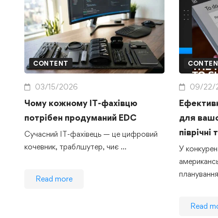
CONTENT
CONTE
03/15/2026
09/22/
Чому кожному IT-фахівцю
Ефективн
потрібен продуманий EDC
для вашог
піврічні 
Сучасний IT-фахівець — це цифровий
кочевник, траблшутер, чиє …
У конкуре
американсь
планування
Read more
Read m