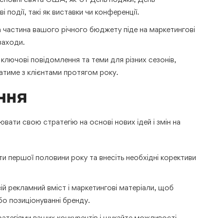
і події, такі як виставки чи конференції.
а частина вашого річного бюджету піде на маркетингові
заходи.
ключові повідомлення та теми для різних сезонів,
тиме з клієнтами протягом року.
ння
вати свою стратегію на основі нових ідей і змін на
и першої половини року та внесіть необхідні корективи
ій рекламний вміст і маркетингові матеріали, щоб
або позиціонуванні бренду.
атегіями ваших конкурентів і шукайте можливості