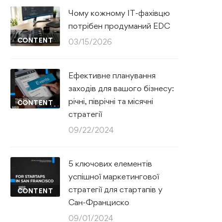
Чому кожному IT-фахівцю
потрібен продуманий EDC
CONTENT
03/15/2026
Ефективне планування
заходів для вашого бізнесу:
річні, піврічні та місячні
CONTENT
стратегії
09/22/2024
5 ключових елементів
успішної маркетингової
стратегії для стартапів у
CONTENT
Сан-Франциско
09/01/2024