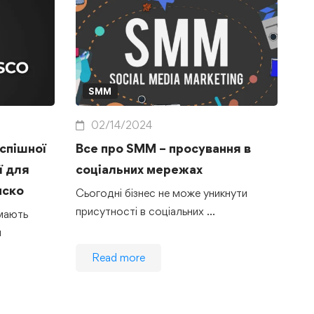
SMM
02/14/2024
спішної
Все про SMM – просування в
ї для
соціальних мережах
иско
Сьогодні бізнес не може уникнути
присутності в соціальних …
мають
и
Read more