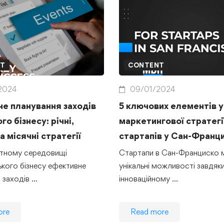
NT
CONTENT
2024
09/01/2024
е планування заходів
5 ключових елементів у
о бізнесу: річні,
маркетингової стратегі
та місячні стратегії
стартапів у Сан-Франц
нтному середовищі
Стартапи в Сан-Франциско 
кого бізнесу ефективне
унікальні можливості завдяк
 заходів …
інноваційному …
ore
Read more