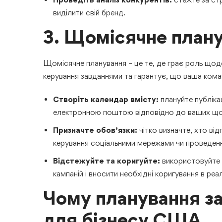
виділити свій бренд.
3. Щомісячне план
Щомісячне планування – це те, де грає роль щод
керування завданнями та гарантує, що ваша кома
Створіть календар вмісту:
плануйте публікац
електронною поштою відповідно до ваших щомі
Призначте обов’язки:
чітко визначте, хто від
керування соціальними мережами чи проведенн
Відстежуйте та коригуйте:
використовуйте а
кампаній і вносити необхідні коригування в реа
Чому планування за
для бізнесу США