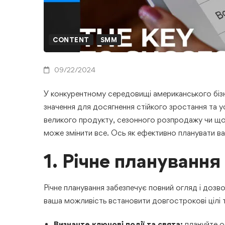
CONTENT
SMM
09/22/2024
У конкурентному середовищі американського біз
значення для досягнення стійкого зростання та ус
великого продукту, сезонного розпродажу чи щорі
може змінити все. Ось як ефективно планувати ваш
1. Річне планування
Річне планування забезпечує повний огляд і дозв
ваша можливість встановити довгострокові цілі 
Визначте ключові події та свята:
плануйте о