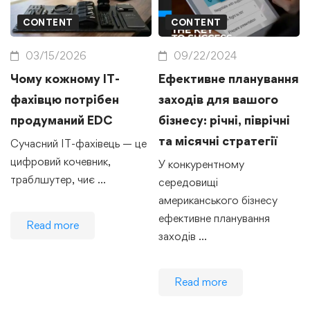
CONTENT
CONTENT
03/15/2026
09/22/2024
Чому кожному IT-
Ефективне планування
фахівцю потрібен
заходів для вашого
продуманий EDC
бізнесу: річні, піврічні
та місячні стратегії
Сучасний IT-фахівець — це
цифровий кочевник,
У конкурентному
траблшутер, чиє …
середовищі
американського бізнесу
ефективне планування
Read more
заходів …
Read more